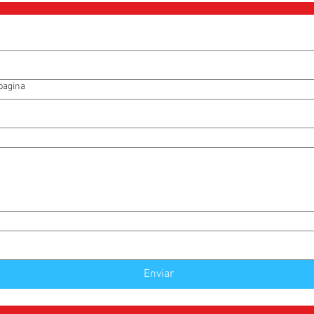
no seu
Proso 
Pas
Lim
Dúvid
 pagina
(81) 9
ou cli
link:
Enviar