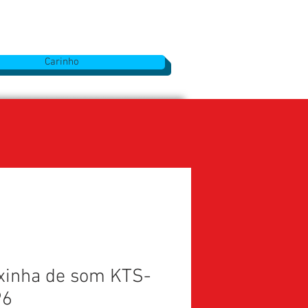
Carinho
xinha de som KTS-
96