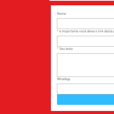
Nome
*
e importante você deixa o link desta
*
Seu texto
WhatApp